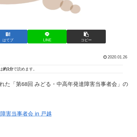
はてブ
LINE
コピー
2020.01.26
は
約1分
で読めます。
で行われた「第68回 みどる・中高年発達障害当事者会」の
害当事者会 in 戸越