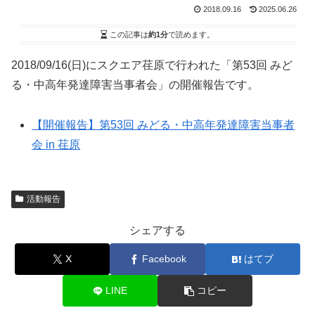
2018.09.16
2025.06.26
この記事は
約1分
で読めます。
2018/09/16(日)にスクエア荏原で行われた「第53回 みど
る・中高年発達障害当事者会」の開催報告です。
【開催報告】第53回 みどる・中高年発達障害当事者
会 in 荏原
活動報告
シェアする
X
Facebook
はてブ
LINE
コピー