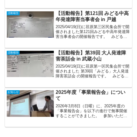
戸越」はみどる史上初の公開勉強会とな
りました。 内容は、発達特性をもつ大
人の方に向けて、AIを「検索の代わ...
【活動報告】第121回 みどる中高
活動報告
年発達障害当事者会 in 戸越
2025/04/19(日)に荏原第三区民集会所で開
催されました第121回みどる中高年発達障
害当事者会の開催報告です。 みどる会
の茶話会・ピアサポートへの参加をご希
望される方は、下記【開催報告】末尾の
フォームからメールアドレスをご登録い
【活動報告】第39回 大人発達障
活動報告
ただく...
害茶話会 in 武蔵小山
2025/04/19(日)に荏原第一区民集会所で開
催されました 第39回「みどる」大人発達
障害茶話会 の開催報告です。 みどる会
の茶話会・ピアサポートへの参加をご希
望される方は、下記【開催報告】末尾の
フォームからメールアドレスをご登録い
2025年度「事業報告会」につい
お知らせ
ただ...
て
2026年3月8日（日曜）に、2025年度の
「事業報告会」を以下の進行で無事開催
することができました。 参加いただい
た会員の皆様および、準備・運営に協力
いただいたスタッフに感謝申し上げま
す。進行1. 受付2. 開会3. 会の紹介・理事
紹介4...