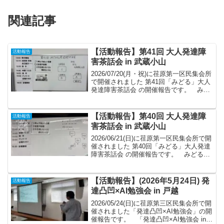
関連記事
【活動報告】第41回 大人発達障
活動報告
害茶話会 in 武蔵小山
2026/07/20(月・祝)に荏原第一区民集会所
で開催されました 第41回「みどる」大人
発達障害茶話会 の開催報告です。 みど
る会の茶話会・ピアサポートへの参加を
ご希望される方は、下記【開催報告】末
尾のフォームからメールアドレスをご登
【活動報告】第40回 大人発達障
活動報告
録い...
害茶話会 in 武蔵小山
2026/06/21(日)に荏原第一区民集会所で開
催されました 第40回「みどる」大人発達
障害茶話会 の開催報告です。 みどる会
の茶話会・ピアサポートへの参加をご希
望される方は、下記【開催報告】末尾の
フォームからメールアドレスをご登録い
【活動報告】(2026年5月24日) 発
活動報告
ただ...
達凸凹×AI勉強会 in 戸越
2026/05/24(日)に荏原第三区民集会所で開
催されました「発達凸凹×AI勉強会」の開
催報告です。 「発達凸凹×AI勉強会 in