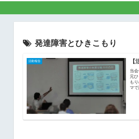
発達障害とひきこもり
【
活動報告
当会
元ひ
もり
マで